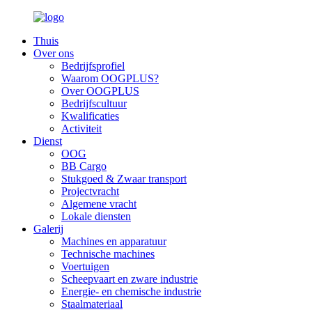
Thuis
Over ons
Bedrijfsprofiel
Waarom OOGPLUS?
Over OOGPLUS
Bedrijfscultuur
Kwalificaties
Activiteit
Dienst
OOG
BB Cargo
Stukgoed & Zwaar transport
Projectvracht
Algemene vracht
Lokale diensten
Galerij
Machines en apparatuur
Technische machines
Voertuigen
Scheepvaart en zware industrie
Energie- en chemische industrie
Staalmateriaal