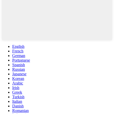
English
French
German
Portuguese
Spanish
Russian
Japanese
Korean
Arabic
Irish
Greek
Turkish
Italian
Danish
Romanian